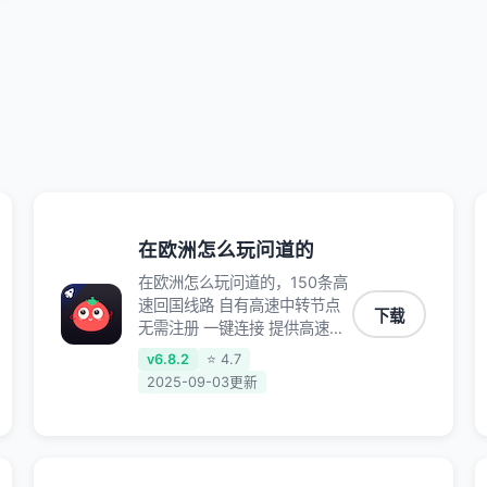
在欧洲怎么玩问道的
在欧洲怎么玩问道的，150条高
速回国线路 自有高速中转节点
下载
无需注册 一键连接 提供高速线
路 应用内直达视频音乐app,快
v6.8.2
⭐ 4.7
人一步 应用模式 App互不干扰
2025-09-03更新
不间断的隐私保护 数据加密 隐
私保护 保持高速同时确保数据
不泄露 阻止第三方对数据进行
窃取和监听