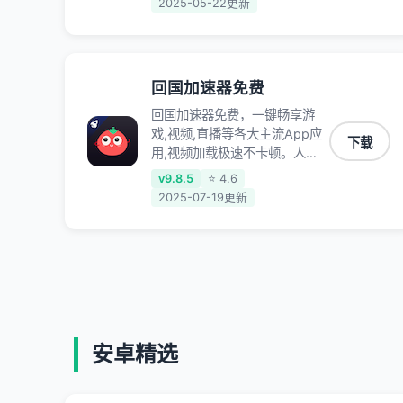
2025-05-22更新
低延迟稳定不掉线,畅享国内网
络！
回国加速器免费
回国加速器免费，一键畅享游
戏,视频,直播等各大主流App应
下载
用,视频加载极速不卡顿。人在
海外听歌,玩国服游戏 简单易
v9.8.5
⭐ 4.6
用。
2025-07-19更新
安卓精选