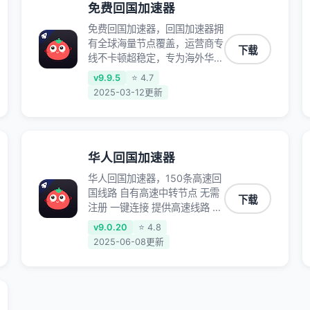
免费回国加速器
免费回国加速器，回国加速器拥
有全球海量节点覆盖，运营商专
下载
线不卡顿超稳定，专为海外华人
和留学生打造，帮助海外华人免
v9.9.5
⭐ 4.7
除地域限制，随时高速稳定低延
2025-03-12更新
迟玩国服游戏、观看高清视频、
听高品质音乐。
华人回国加速器
华人回国加速器，150条高速回
国线路 自有高速中转节点 无需
下载
注册 一键连接 提供高速线路 应
用内直达视频音乐app,快人一
v9.0.20
⭐ 4.8
步 应用模式 App互不干扰 不间
2025-06-08更新
断的隐私保护 数据加密 隐私保
护 保持高速同时确保数据不泄
露 阻止第三方对数据进行窃取
和监听