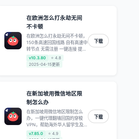
在欧洲怎么打永劫无间
不卡顿
在欧洲怎么打永劫无间不卡顿，
下载
150条高速回国线路 自有高速中
转节点 无需注册 一键连接 提供
高速线路 应用内直达视频音乐
v10.3.80
⭐ 4.8
app,快人一步 应用模式 App互
2025-04-15更新
不干扰 不间断的隐私保护 数据
加密 隐私保护 保持高速同时确
保数据不泄露 阻止第三方对数
据进行窃取和监听
在新加坡用微信地区限
制怎么办
在新加坡用微信地区限制怎么
下载
办，一键代理翻墙回国的穿梭
VPN，帮助海外华人留学生及
港澳台地区用户破除地区版权限
v7.85.0
⭐ 4.9
制问题，一键降低游戏延迟，加