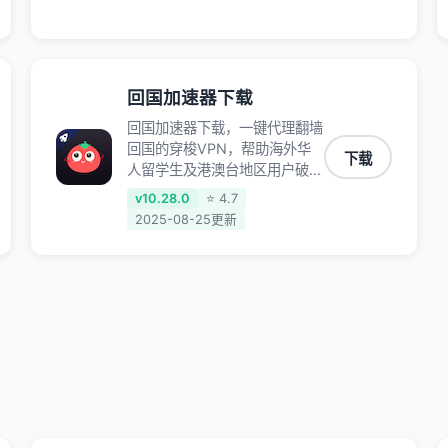
师、和平精英、使命召唤、天涯
明月刀、一梦江湖、幻书启示
录、明日方舟、战双帕弥什、
sky光·遇、另一个伊甸园等国内
各种服务,回国加速器致力于帮
回国加速器下载
助海外华人和留学生、港澳台地
回国加速器下载，一键代理翻墙
区用户提供最好的回国游戏和音
回国的穿梭VPN，帮助海外华
乐视频加速服务，可以在海外或
下载
人留学生及港澳台地区用户破除
港澳台地区流畅加速国服游戏和
地区版权限制问题，一键降低游
音视频服务，提供专业稳定的全
v10.28.0
⭐ 4.7
戏延迟，加速访问中国网站、游
球回国线路和游戏加速专线。能
2025-08-25更新
戏及应用。
加速访问优酷、爱奇艺、腾讯视
频、B站、芒果TV、西瓜视频、
QQ音乐、网易云音乐、酷狗音
乐、YY等主流网站应用解除限
制，带你穿梭加速回国。目前已
有上百万用户，用户整体好评
95%以上，一对一在线客服支
持，保障你的使用体验。