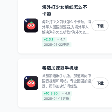
海外打少女前线怎么不
卡顿
海外打少女前线怎么不卡顿，海
下载
外华人回国加速器,为境外华人
解决海外怎么听歌?海外怎么看
剧?海外怎么玩游戏不卡等境外
v2.3.1
⭐ 4.7
难题,全球回国稳定国内节点,专
2025-05-22更新
业、流畅加速让海外党们一键轻
松回国,简单好用
番茄加速器手机版
番茄加速器手机版，加速访问中
国音视频和网站，专业回国加速
下载
器，帮你加速访问优酷、
bilibili、腾讯视频、爱奇艺等，
v10.3.80
⭐ 4.8
加速国服游戏，例如原神、阴阳
2025-04-15更新
师、和平精英、使命召唤、天涯
明月刀、一梦江湖、幻书启示