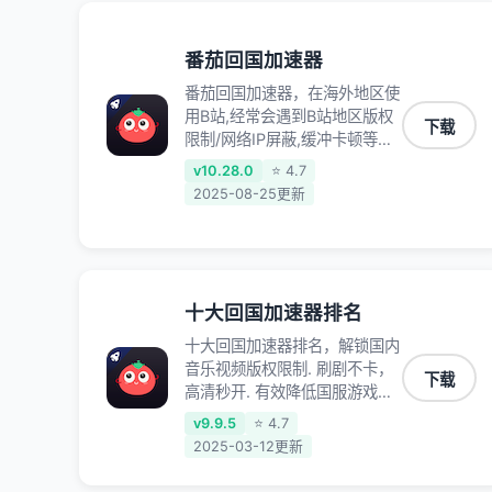
录、明日方舟、战双帕弥什、
sky光·遇、另一个伊甸园等国内
各种服务,回国加速器致力于帮
番茄回国加速器
助海外华人和留学生、港澳台地
番茄回国加速器，在海外地区使
区用户提供最好的回国游戏和音
用B站,经常会遇到B站地区版权
乐视频加速服务，可以在海外或
下载
限制/网络IP屏蔽,缓冲卡顿等问
港澳台地区流畅加速国服游戏和
题,使用我们的哔哩哔哩专用回
音视频服务，提供专业稳定的全
v10.28.0
⭐ 4.7
国VPN,可加速解决各类网络问
球回国线路和游戏加速专线。能
2025-08-25更新
题,一键网络回国,全球智能专线
加速访问优酷、爱奇艺、腾讯视
为您提供最优线路,一对一技术
频、B站、芒果TV、西瓜视频、
客服7*24小时服务。
QQ音乐、网易云音乐、酷狗音
乐、YY等主流网站应用解除限
制，带你穿梭加速回国。目前已
十大回国加速器排名
有上百万用户，用户整体好评
十大回国加速器排名，解锁国内
95%以上，一对一在线客服支
音乐视频版权限制. 刷剧不卡，
持，保障你的使用体验。
下载
高清秒开. 有效降低国服游戏延
迟. 提升国内主流应用访问速度
v9.9.5
⭐ 4.7
; 独创加速黑科技 · 海量边缘. 动
2025-03-12更新
态多线. 智能流控。