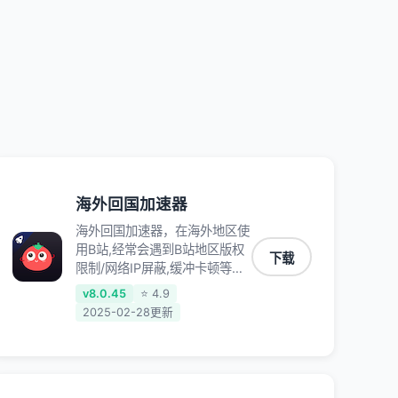
QQ音乐、网易云音乐、酷狗音
乐、YY等主流网站应用解除限
制，带你穿梭加速回国。目前已
有上百万用户，用户整体好评
95%以上，一对一在线客服支
持，保障你的使用体验。
海外回国加速器
海外回国加速器，在海外地区使
用B站,经常会遇到B站地区版权
下载
限制/网络IP屏蔽,缓冲卡顿等问
题,使用我们的哔哩哔哩专用回
v8.0.45
⭐ 4.9
国VPN,可加速解决各类网络问
2025-02-28更新
题,一键网络回国,全球智能专线
为您提供最优线路,一对一技术
客服7*24小时服务。