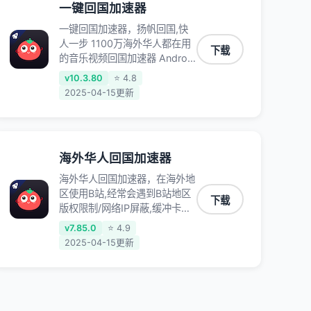
一键回国加速器
一键回国加速器，扬帆回国,快
人一步 1100万海外华人都在用
下载
的音乐视频回国加速器 Android
iOS Windows Mac TV VIP 支
v10.3.80
⭐ 4.8
持多种加速场景 了解更多 看视
2025-04-15更新
频 全球高速通道搭配第三方
CDN节点,解锁加速腾讯视频、
爱奇艺、哔哩哔哩和优酷视频,
在国外也能畅快追剧!
海外华人回国加速器
海外华人回国加速器，在海外地
区使用B站,经常会遇到B站地区
下载
版权限制/网络IP屏蔽,缓冲卡顿
等问题,使用我们的哔哩哔哩专
v7.85.0
⭐ 4.9
用回国VPN,可加速解决各类网
2025-04-15更新
络问题,一键网络回国,全球智能
专线为您提供最优线路,一对一
技术客服7*24小时服务。