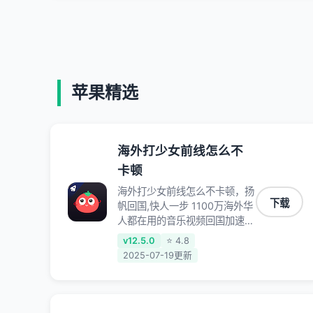
苹果精选
海外打少女前线怎么不
卡顿
海外打少女前线怎么不卡顿，扬
下载
帆回国,快人一步 1100万海外华
人都在用的音乐视频回国加速器
Android iOS Windows Mac
v12.5.0
⭐ 4.8
TV VIP 支持多种加速场景 了解
2025-07-19更新
更多 看视频 全球高速通道搭配
第三方CDN节点,解锁加速腾讯
视频、爱奇艺、哔哩哔哩和优酷
视频,在国外也能畅快追剧!