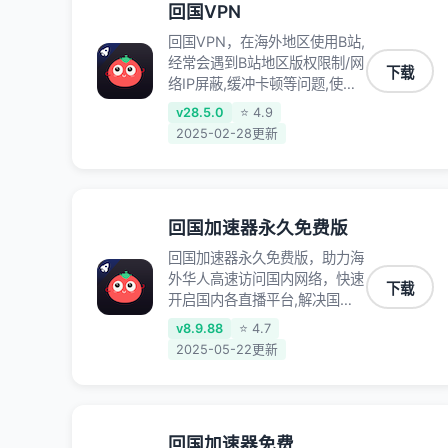
回国VPN
回国VPN，在海外地区使用B站,
经常会遇到B站地区版权限制/网
下载
络IP屏蔽,缓冲卡顿等问题,使用
我们的哔哩哔哩专用回国VPN,
v28.5.0
⭐ 4.9
可加速解决各类网络问题,一键
2025-02-28更新
网络回国,全球智能专线为您提
供最优线路,一对一技术客服
7*24小时服务。
回国加速器永久免费版
回国加速器永久免费版，助力海
外华人高速访问国内网络，快速
下载
开启国内各直播平台,解决国内
视频、音乐卡顿问题；更能加速
v8.9.88
⭐ 4.7
海量国服游戏，超低延迟稳定不
2025-05-22更新
掉线,畅享国内网络！
回国加速器免费