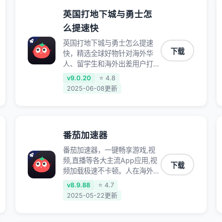
英国打地下城与勇士怎
么提速快
英国打地下城与勇士怎么提速
下载
快，精选全球好物针对海外华
人、留学生和海外出差用户打造
的一款高质量专属回国加速器,
v9.0.20
⭐ 4.8
只要身处海外即可一键加速畅享
2025-06-08更新
国内网络:追剧听歌、影音娱
乐、游戏电竞、赛事直播、商务
办公、炒股等多场景的应用及网
络加速
番茄加速器
番茄加速器，一键畅享游戏,视
频,直播等各大主流App应用,视
下载
频加载极速不卡顿。人在海外听
歌,玩国服游戏 简单易用。
v8.9.88
⭐ 4.7
2025-05-22更新