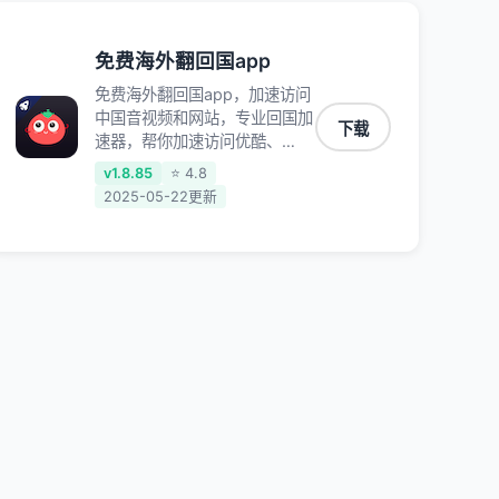
免费海外翻回国app
免费海外翻回国app，加速访问
中国音视频和网站，专业回国加
下载
速器，帮你加速访问优酷、
bilibili、腾讯视频、爱奇艺等，
v1.8.85
⭐ 4.8
加速国服游戏，例如原神、阴阳
2025-05-22更新
师、和平精英、使命召唤、天涯
明月刀、一梦江湖、幻书启示
录、明日方舟、战双帕弥什、
sky光·遇、另一个伊甸园等国内
各种服务,回国加速器致力于帮
助海外华人和留学生、港澳台地
区用户提供最好的回国游戏和音
乐视频加速服务，可以在海外或
港澳台地区流畅加速国服游戏和
音视频服务，提供专业稳定的全
球回国线路和游戏加速专线。能
加速访问优酷、爱奇艺、腾讯视
频、B站、芒果TV、西瓜视频、